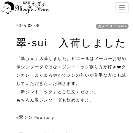
Togg
navig
2025.03.08
カテゴリ：news
翠-sui 入荷しました
「翠_sui」入荷しました。ピエールはメーカーお勧め
翠ジンソーダではなくジントニック割り方が好き❤️タ
ンカレーよりまろやかでジンの匂いが苦手な方にも試
していただきたいお酒ざます。
「翠ジントニック」とご注文ください。
もちろん翠ジンソーダも飲めますよ。
#翠ジン #suntory