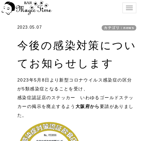
Togg
navig
2023.05.07
カテゴリ：news
今後の感染対策につい
てお知らせします
2023年5月8日より新型コロナウイルス感染症の区分
が5類感染症となることを受け、
感染症認証店のステッカー いわゆるゴールドステッ
カーの掲示を廃止するよう
大阪府から
要請がありまし
た。